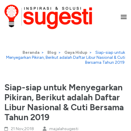
Lompat
ke
konten
Majalah Sugesti – Inspirasi
(Tekan
Enter)
dan Solusi
Beranda
>
Blog
>
Gaya Hidup
>
Siap-siap untuk
Menyegarkan Pikiran, Berikut adalah Daftar Libur Nasional & Cuti
Bersama Tahun 2019
Siap-siap untuk Menyegarkan
Pikiran, Berikut adalah Daftar
Libur Nasional & Cuti Bersama
Tahun 2019
21 Nov,2018
majalahsugesti