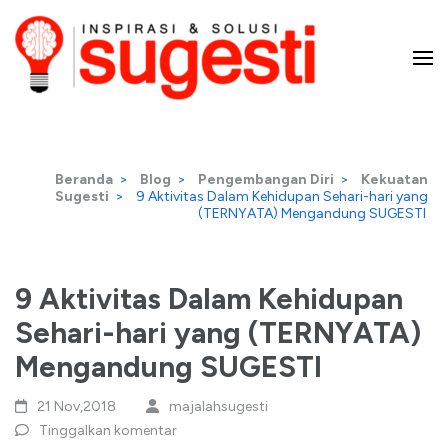
Lompat
ke
konten
Majalah Sugesti – Inspirasi
(Tekan
Enter)
dan Solusi
Beranda
>
Blog
>
Pengembangan Diri
>
Kekuatan
Sugesti
>
9 Aktivitas Dalam Kehidupan Sehari-hari yang
(TERNYATA) Mengandung SUGESTI
9 Aktivitas Dalam Kehidupan
Sehari-hari yang (TERNYATA)
Mengandung SUGESTI
21 Nov,2018
majalahsugesti
Tinggalkan komentar