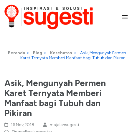
Lompat
ke
konten
Majalah Sugesti – Inspirasi
(Tekan
Enter)
dan Solusi
Beranda
>
Blog
>
Kesehatan
>
Asik, Mengunyah Permen
Karet Ternyata Memberi Manfaat bagi Tubuh dan Pikiran
Asik, Mengunyah Permen
Karet Ternyata Memberi
Manfaat bagi Tubuh dan
Pikiran
16 Nov,2018
majalahsugesti
Tinggalkan komentar