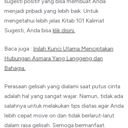
sugesti positif yang bisa membuat Anda
menjadi pribadi yang lebih baik. Untuk
mengetahui lebih jelas Kitab 101 Kalimat
Sugesti, Anda bisa
klik disini.
Baca juga :
Inilah Kunci Utama Menciptakan
Hubungan Asmara Yang Langgeng dan
Bahagia.
Perasaan gelisah yang dialami saat putus cinta
adalah hal yang sangat wajar. Namun, tidak ada
salahnya untuk melakukan tips diatas agar Anda
lebih cepat move on dan tidak berlarut-larut
dalam rasa gelisah. Semoga bermanfaat.