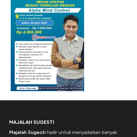
MAJALAH SUGESTI
Majalah Sugesti
hadir untuk menyadarkan banyak