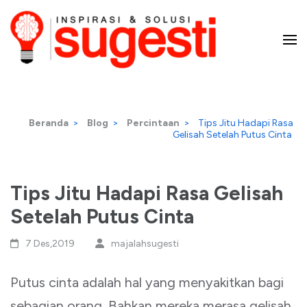
Lompat
ke
konten
Majalah Sugesti – Inspirasi
(Tekan
Enter)
dan Solusi
Beranda
>
Blog
>
Percintaan
>
Tips Jitu Hadapi Rasa
Gelisah Setelah Putus Cinta
Tips Jitu Hadapi Rasa Gelisah
Setelah Putus Cinta
7 Des,2019
majalahsugesti
Putus cinta adalah hal yang menyakitkan bagi
sebagian orang. Bahkan mereka merasa gelisah