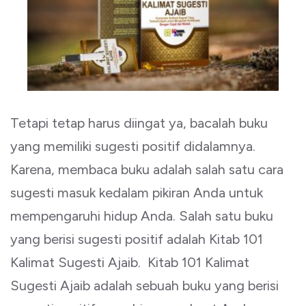
Tetapi tetap harus diingat ya, bacalah buku
yang memiliki sugesti positif didalamnya.
Karena, membaca buku adalah salah satu cara
sugesti masuk kedalam pikiran Anda untuk
mempengaruhi hidup Anda. Salah satu buku
yang berisi sugesti positif adalah Kitab 101
Kalimat Sugesti Ajaib. Kitab 101 Kalimat
Sugesti Ajaib adalah sebuah buku yang berisi