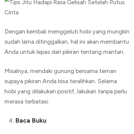
Dengan kembali menggeluti hobi yang mungkin
sudah lama ditinggalkan, hal ini akan membantu
Anda untuk lepas dari pikiran tentang mantan.
Misalnya, mendaki gunung bersama teman
supaya pikiran Anda bisa teralihkan. Selama
hobi yang dilakukan positif, lakukan tanpa perlu
merasa terbatasi.
Baca Buku