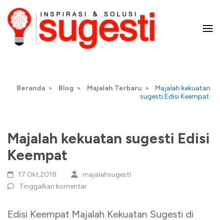
Lompat
ke
konten
Majalah Sugesti – Inspirasi
(Tekan
Enter)
dan Solusi
Beranda
>
Blog
>
Majalah Terbaru
>
Majalah kekuatan
sugesti Edisi Keempat
Majalah kekuatan sugesti Edisi
Keempat
17 Okt,2018
majalahsugesti
Tinggalkan komentar
Edisi Keempat Majalah Kekuatan Sugesti di