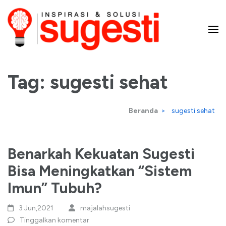
Lompat
ke
konten
Majalah Sugesti – Inspirasi
(Tekan
Enter)
Tag:
sugesti sehat
dan Solusi
Beranda
>
sugesti sehat
Benarkah Kekuatan Sugesti
Bisa Meningkatkan “Sistem
Imun” Tubuh?
3 Jun,2021
majalahsugesti
Tinggalkan komentar