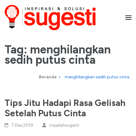
Lompat
ke
konten
Majalah Sugesti – Inspirasi
(Tekan
Enter)
Tag:
menghilangkan
dan Solusi
sedih putus cinta
Beranda
>
menghilangkan sedih putus cinta
Tips Jitu Hadapi Rasa Gelisah
Setelah Putus Cinta
7 Des,2019
majalahsugesti