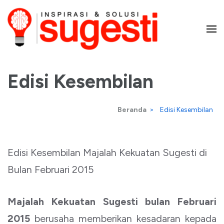
Lompat
ke
konten
Majalah Sugesti – Inspirasi
(Tekan
Enter)
Edisi Kesembilan
dan Solusi
Beranda
>
Edisi Kesembilan
Edisi Kesembilan Majalah Kekuatan Sugesti di
Bulan Februari 2015
Majalah Kekuatan Sugesti bulan Februari
2015
berusaha memberikan kesadaran kepada