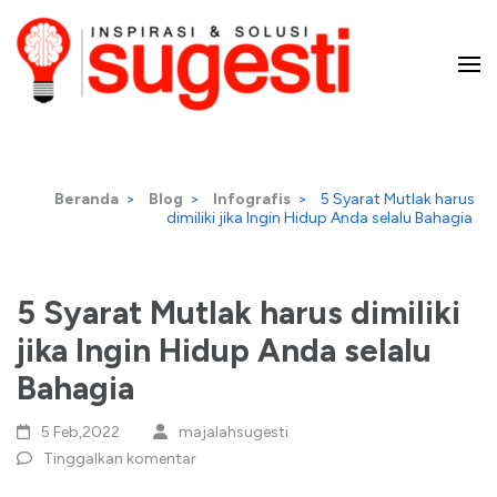
Lompat
ke
konten
Majalah Sugesti – Inspirasi
(Tekan
Enter)
dan Solusi
Beranda
>
Blog
>
Infografis
>
5 Syarat Mutlak harus
dimiliki jika Ingin Hidup Anda selalu Bahagia
5 Syarat Mutlak harus dimiliki
jika Ingin Hidup Anda selalu
Bahagia
5 Feb,2022
majalahsugesti
Tinggalkan komentar