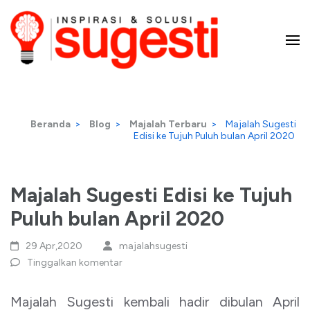
Lompat
ke
konten
Majalah Sugesti – Inspirasi
(Tekan
Enter)
dan Solusi
Beranda
>
Blog
>
Majalah Terbaru
>
Majalah Sugesti
Edisi ke Tujuh Puluh bulan April 2020
Majalah Sugesti Edisi ke Tujuh
Puluh bulan April 2020
29 Apr,2020
majalahsugesti
Tinggalkan komentar
Majalah Sugesti kembali hadir dibulan April