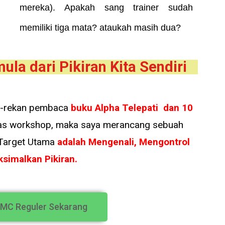
mereka). Apakah sang trainer sudah
memiliki tiga mata? ataukah masih dua?
la dari Pikiran Kita Sendiri
an-rekan pembaca
buku Alpha Telepati dan 10
las workshop, maka saya merancang sebuah
 Target Utama
adalah Mengenali, Mengontrol
simalkan Pikiran
.
AMC Reguler Sekarang