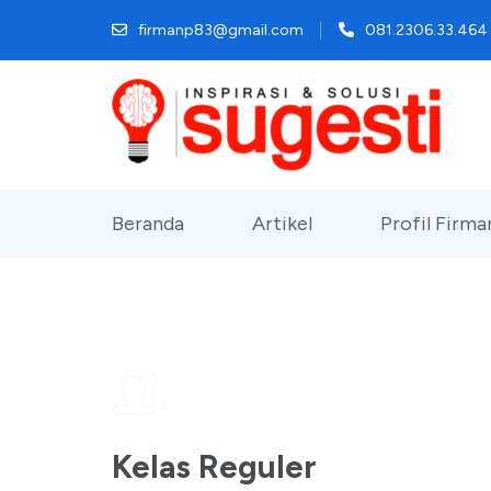
firmanp83@gmail.com
081.2306.33.464
Beranda
Artikel
Profil Firm
Kelas Reguler