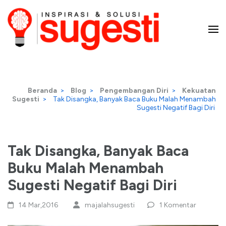
Lompat
ke
konten
Majalah Sugesti – Inspirasi
(Tekan
Enter)
dan Solusi
Beranda
>
Blog
>
Pengembangan Diri
>
Kekuatan
Sugesti
>
Tak Disangka, Banyak Baca Buku Malah Menambah
Sugesti Negatif Bagi Diri
Tak Disangka, Banyak Baca
Buku Malah Menambah
Sugesti Negatif Bagi Diri
14 Mar,2016
majalahsugesti
1 Komentar