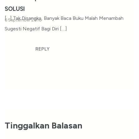
SOLUSI
[…] Tak Disangka, Banyak Baca Buku Malah Menambah
6 September 2016
Sugesti Negatif Bagi Diri […]
REPLY
Tinggalkan Balasan