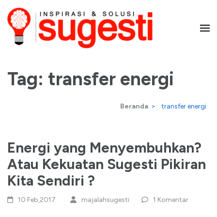
Lompat
ke
konten
Majalah Sugesti – Inspirasi
(Tekan
Enter)
Tag:
transfer energi
dan Solusi
Beranda
>
transfer energi
Energi yang Menyembuhkan?
Atau Kekuatan Sugesti Pikiran
Kita Sendiri ?
10 Feb,2017
majalahsugesti
1 Komentar