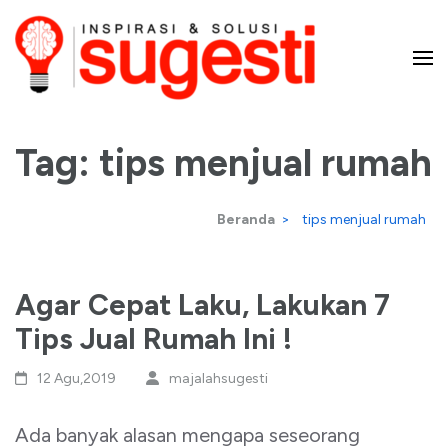
Lompat
ke
konten
Majalah Sugesti – Inspirasi
(Tekan
Enter)
Tag:
tips menjual rumah
dan Solusi
Beranda
>
tips menjual rumah
Agar Cepat Laku, Lakukan 7
Tips Jual Rumah Ini !
12 Agu,2019
majalahsugesti
Ada banyak alasan mengapa seseorang