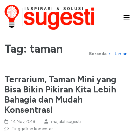
Lompat
ke
konten
Majalah Sugesti – Inspirasi
(Tekan
Enter)
Tag:
taman
dan Solusi
Beranda
>
taman
Terrarium, Taman Mini yang
Bisa Bikin Pikiran Kita Lebih
Bahagia dan Mudah
Konsentrasi
14 Nov,2018
majalahsugesti
Tinggalkan komentar