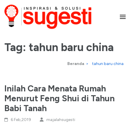
Lompat
ke
konten
Majalah Sugesti – Inspirasi
(Tekan
Enter)
Tag:
tahun baru china
dan Solusi
Beranda
>
tahun baru china
Inilah Cara Menata Rumah
Menurut Feng Shui di Tahun
Babi Tanah
6 Feb,2019
majalahsugesti