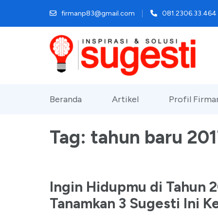
Lompat
firmanp83@gmail.com
081.2306.33.464
ke
konten
(Tekan
Enter)
Beranda
Artikel
Profil Firm
Tag:
tahun baru 20
Ingin Hidupmu di Tahun 
Tanamkan 3 Sugesti Ini K