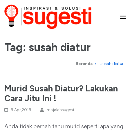
Lompat
ke
konten
Majalah Sugesti – Inspirasi
(Tekan
Enter)
Tag:
susah diatur
dan Solusi
Beranda
>
susah diatur
Murid Susah Diatur? Lakukan
Cara Jitu Ini !
9 Apr,2019
majalahsugesti
Anda tidak pernah tahu murid seperti apa yang