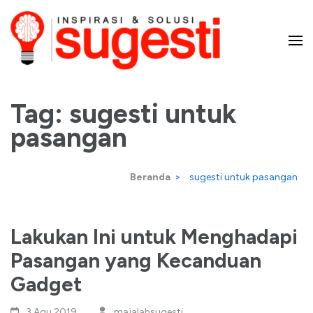
Lompat
ke
konten
Majalah Sugesti – Inspirasi
(Tekan
Enter)
Tag:
sugesti untuk
dan Solusi
pasangan
Beranda
>
sugesti untuk pasangan
Lakukan Ini untuk Menghadapi
Pasangan yang Kecanduan
Gadget
3 Agu,2019
majalahsugesti