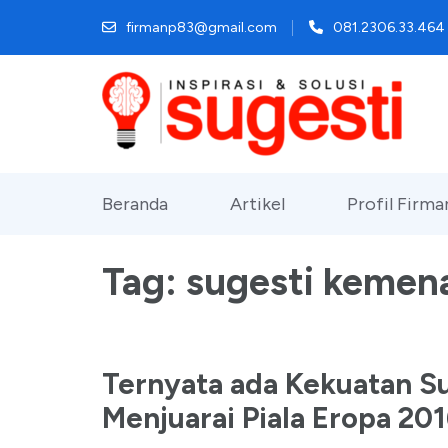
Lompat
firmanp83@gmail.com
081.2306.33.464
ke
konten
(Tekan
Enter)
Beranda
Artikel
Profil Firm
Tag:
sugesti kemen
Ternyata ada Kekuatan Su
Menjuarai Piala Eropa 20