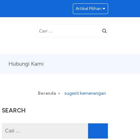
Artikel Pilihan
Cari
untuk:
Hubungi Kami
Beranda
>
sugesti kemenangan
SEARCH
Cari
untuk: