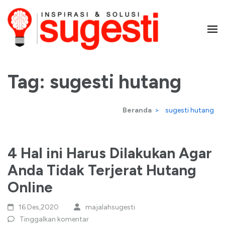
Lompat
ke
konten
Majalah Sugesti – Inspirasi
(Tekan
Enter)
Tag:
sugesti hutang
dan Solusi
Beranda
>
sugesti hutang
4 Hal ini Harus Dilakukan Agar
Anda Tidak Terjerat Hutang
Online
16 Des,2020
majalahsugesti
Tinggalkan komentar