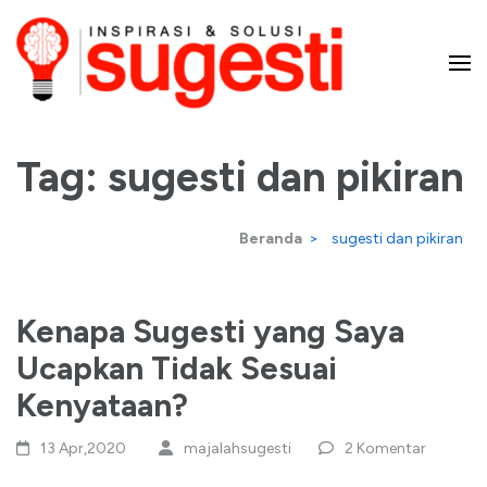
Lompat
ke
konten
Majalah Sugesti – Inspirasi
(Tekan
Enter)
Tag:
sugesti dan pikiran
dan Solusi
Beranda
>
sugesti dan pikiran
Kenapa Sugesti yang Saya
Ucapkan Tidak Sesuai
Kenyataan?
13 Apr,2020
majalahsugesti
2 Komentar