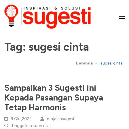
Lompat
ke
konten
Majalah Sugesti – Inspirasi
(Tekan
Enter)
Tag:
sugesi cinta
dan Solusi
Beranda
>
sugesi cinta
Sampaikan 3 Sugesti ini
Kepada Pasangan Supaya
Tetap Harmonis
9 Okt,2022
majalahsugesti
Tinggalkan komentar