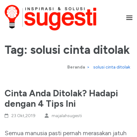
Lompat
ke
konten
Majalah Sugesti – Inspirasi
(Tekan
Enter)
Tag:
solusi cinta ditolak
dan Solusi
Beranda
>
solusi cinta ditolak
Cinta Anda Ditolak? Hadapi
dengan 4 Tips Ini
23 Okt,2019
majalahsugesti
Semua manusia pasti pernah merasakan jatuh