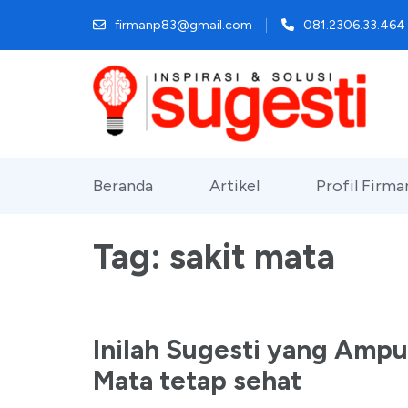
Lompat
firmanp83@gmail.com
081.2306.33.464
ke
konten
(Tekan
Enter)
Beranda
Artikel
Profil Firm
Tag:
sakit mata
Inilah Sugesti yang Ampu
Mata tetap sehat