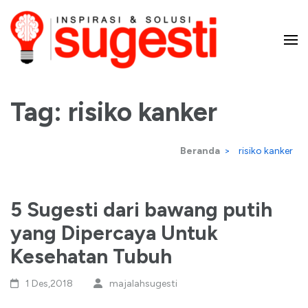
Lompat
ke
konten
Majalah Sugesti – Inspirasi
(Tekan
Enter)
Tag:
risiko kanker
dan Solusi
Beranda
>
risiko kanker
5 Sugesti dari bawang putih
yang Dipercaya Untuk
Kesehatan Tubuh
1 Des,2018
majalahsugesti