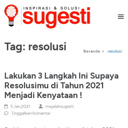
Lompat
ke
konten
Majalah Sugesti – Inspirasi
(Tekan
Enter)
Tag:
resolusi
dan Solusi
Beranda
>
resolusi
Lakukan 3 Langkah Ini Supaya
Resolusimu di Tahun 2021
Menjadi Kenyataan !
5 Jan,2021
majalahsugesti
Tinggalkan komentar