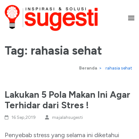
Lompat
ke
konten
Majalah Sugesti – Inspirasi
(Tekan
Enter)
Tag:
rahasia sehat
dan Solusi
Beranda
>
rahasia sehat
Lakukan 5 Pola Makan Ini Agar
Terhidar dari Stres !
16 Sep,2019
majalahsugesti
Penyebab stress yang selama ini diketahui