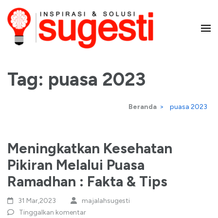
Lompat
ke
konten
Majalah Sugesti – Inspirasi
(Tekan
Enter)
Tag:
puasa 2023
dan Solusi
Beranda
>
puasa 2023
Meningkatkan Kesehatan
Pikiran Melalui Puasa
Ramadhan : Fakta & Tips
31 Mar,2023
majalahsugesti
Tinggalkan komentar