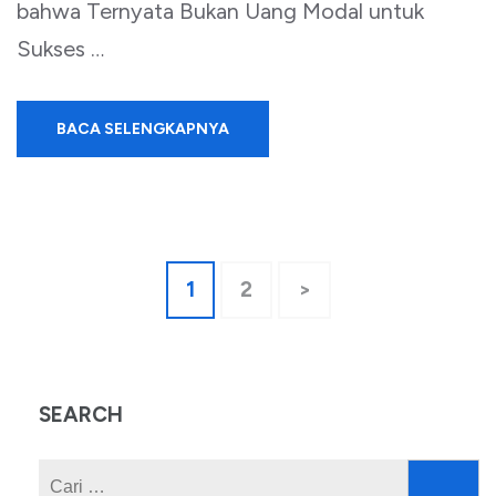
bahwa Ternyata Bukan Uang Modal untuk
Sukses …
BACA SELENGKAPNYA
Paginasi
Halaman
Halaman
1
2
>
pos
SEARCH
Cari