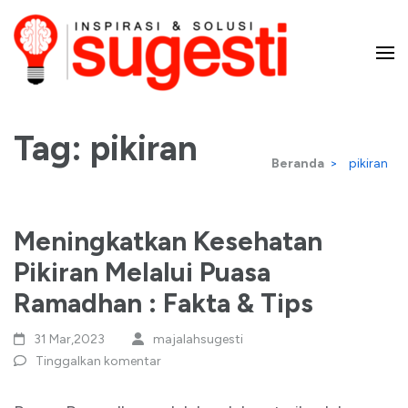
Lompat
ke
konten
Majalah Sugesti – Inspirasi
(Tekan
Enter)
Tag:
pikiran
dan Solusi
Beranda
>
pikiran
Meningkatkan Kesehatan
Pikiran Melalui Puasa
Ramadhan : Fakta & Tips
31 Mar,2023
majalahsugesti
Tinggalkan komentar