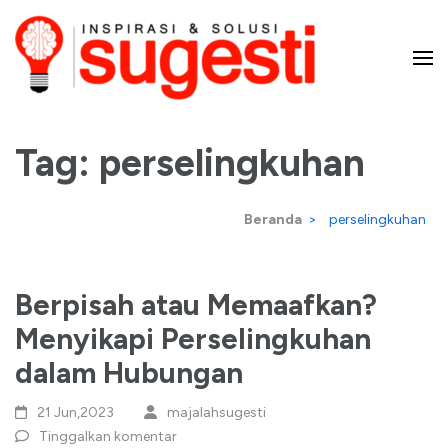
Lompat
ke
konten
Majalah Sugesti – Inspirasi
(Tekan
Enter)
Tag:
perselingkuhan
dan Solusi
Beranda
>
perselingkuhan
Berpisah atau Memaafkan?
Menyikapi Perselingkuhan
dalam Hubungan
21 Jun,2023
majalahsugesti
Tinggalkan komentar