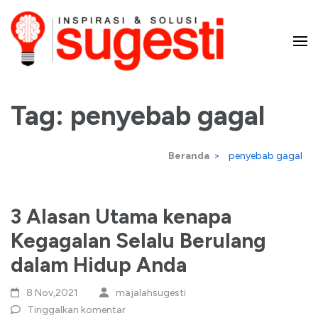
Lompat
ke
konten
Majalah Sugesti – Inspirasi
(Tekan
Enter)
Tag:
penyebab gagal
dan Solusi
Beranda
>
penyebab gagal
3 Alasan Utama kenapa
Kegagalan Selalu Berulang
dalam Hidup Anda
8 Nov,2021
majalahsugesti
Tinggalkan komentar