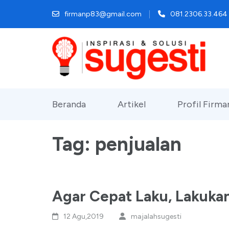
Lompat
firmanp83@gmail.com
081.2306.33.464
ke
konten
(Tekan
Enter)
Beranda
Artikel
Profil Firm
Tag:
penjualan
Agar Cepat Laku, Lakukan 
12 Agu,2019
majalahsugesti