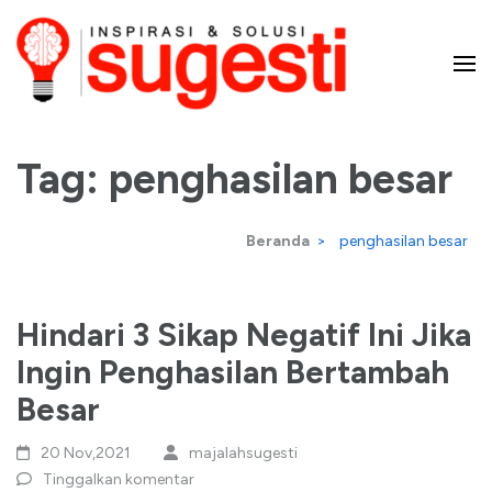
Lompat
ke
konten
Majalah Sugesti – Inspirasi
(Tekan
Enter)
Tag:
penghasilan besar
dan Solusi
Beranda
>
penghasilan besar
Hindari 3 Sikap Negatif Ini Jika
Ingin Penghasilan Bertambah
Besar
20 Nov,2021
majalahsugesti
Tinggalkan komentar