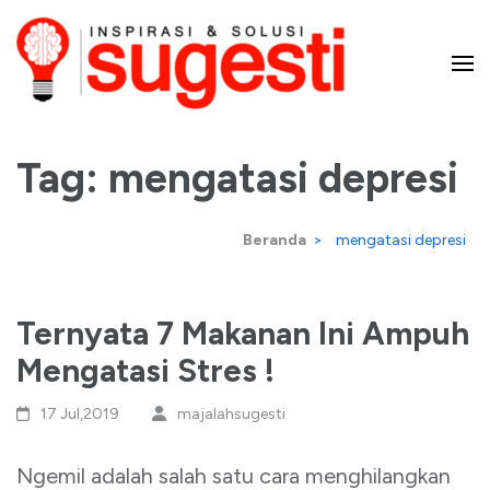
Lompat
ke
konten
Majalah Sugesti – Inspirasi
(Tekan
Enter)
Tag:
mengatasi depresi
dan Solusi
Beranda
>
mengatasi depresi
Ternyata 7 Makanan Ini Ampuh
Mengatasi Stres !
17 Jul,2019
majalahsugesti
Ngemil adalah salah satu cara menghilangkan