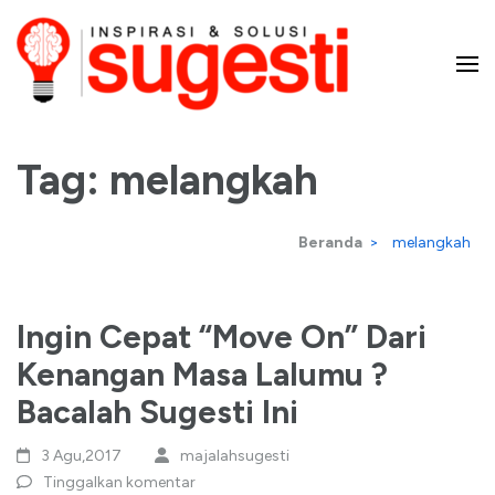
Lompat
ke
konten
Majalah Sugesti – Inspirasi
(Tekan
Enter)
Tag:
melangkah
dan Solusi
Beranda
>
melangkah
Ingin Cepat “Move On” Dari
Kenangan Masa Lalumu ?
Bacalah Sugesti Ini
3 Agu,2017
majalahsugesti
Tinggalkan komentar