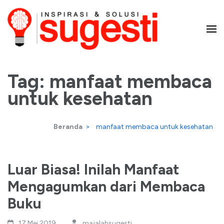
Lompat
ke
konten
Majalah Sugesti – Inspirasi
(Tekan
Enter)
Tag:
manfaat membaca
dan Solusi
untuk kesehatan
Beranda
>
manfaat membaca untuk kesehatan
Luar Biasa! Inilah Manfaat
Mengagumkan dari Membaca
Buku
17 Mei,2019
majalahsugesti