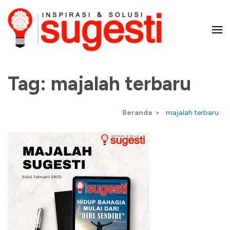
Lompat
ke
konten
Majalah Sugesti – Inspirasi
(Tekan
Tag:
majalah terbaru
Enter)
dan Solusi
Beranda
>
majalah terbaru