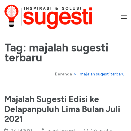
Lompat
ke
konten
Majalah Sugesti – Inspirasi
(Tekan
Enter)
Tag:
majalah sugesti
dan Solusi
terbaru
Beranda
>
majalah sugesti terbaru
Majalah Sugesti Edisi ke
Delapanpuluh Lima Bulan Juli
2021
27 Jul,2021
majalahsugesti
1 Komentar