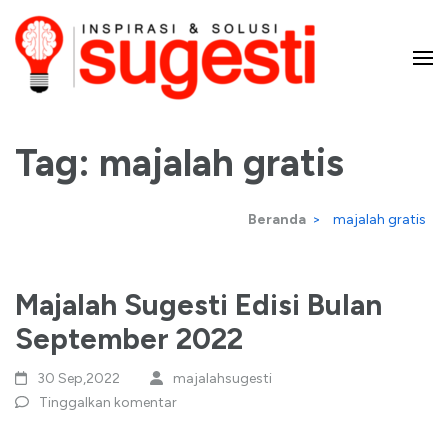
Lompat
ke
konten
Majalah Sugesti – Inspirasi
(Tekan
Tag:
majalah gratis
Enter)
dan Solusi
Beranda
>
majalah gratis
Majalah Sugesti Edisi Bulan
September 2022
30 Sep,2022
majalahsugesti
Tinggalkan komentar