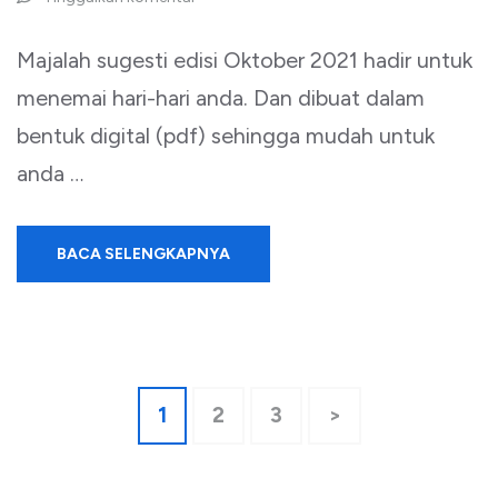
Majalah sugesti edisi Oktober 2021 hadir untuk
menemai hari-hari anda. Dan dibuat dalam
bentuk digital (pdf) sehingga mudah untuk
anda …
BACA SELENGKAPNYA
Paginasi
Halaman
1
Halaman
2
Halaman
3
>
pos