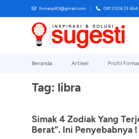
Lompat
firmanp83@gmail.com
081.2306.33.464
ke
konten
(Tekan
Enter)
Beranda
Artikel
Profil Firm
Tag:
libra
Simak 4 Zodiak Yang Terj
Berat”. Ini Penyebabnya !