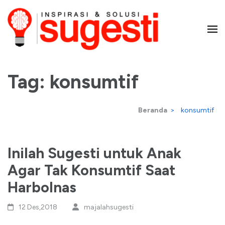
Lompat
ke
konten
Majalah Sugesti – Inspirasi
(Tekan
Enter)
Tag:
konsumtif
dan Solusi
Beranda
>
konsumtif
Inilah Sugesti untuk Anak
Agar Tak Konsumtif Saat
Harbolnas
12 Des,2018
majalahsugesti