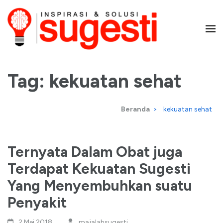
Lompat
ke
konten
Majalah Sugesti – Inspirasi
(Tekan
Enter)
Tag:
kekuatan sehat
dan Solusi
Beranda
>
kekuatan sehat
Ternyata Dalam Obat juga
Terdapat Kekuatan Sugesti
Yang Menyembuhkan suatu
Penyakit
2 Mei,2018
majalahsugesti