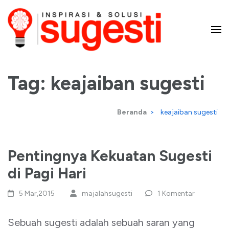
Lompat
ke
konten
Majalah Sugesti – Inspirasi
(Tekan
Enter)
Tag:
keajaiban sugesti
dan Solusi
Beranda
>
keajaiban sugesti
Pentingnya Kekuatan Sugesti
di Pagi Hari
5 Mar,2015
majalahsugesti
1 Komentar
Sebuah sugesti adalah sebuah saran yang