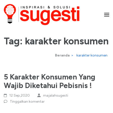
Lompat
ke
konten
Majalah Sugesti – Inspirasi
(Tekan
Enter)
Tag:
karakter konsumen
dan Solusi
Beranda
>
karakter konsumen
5 Karakter Konsumen Yang
Wajib Diketahui Pebisnis !
12 Sep,2020
majalahsugesti
Tinggalkan komentar