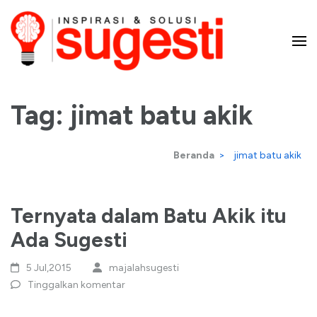
Lompat
ke
konten
Majalah Sugesti – Inspirasi
(Tekan
Enter)
Tag:
jimat batu akik
dan Solusi
Beranda
>
jimat batu akik
Ternyata dalam Batu Akik itu
Ada Sugesti
5 Jul,2015
majalahsugesti
Tinggalkan komentar