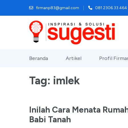
Lompat
firmanp83@gmail.com
081.2306.33.464
ke
konten
(Tekan
Enter)
Beranda
Artikel
Profil Firm
Tag:
imlek
Inilah Cara Menata Ruma
Babi Tanah