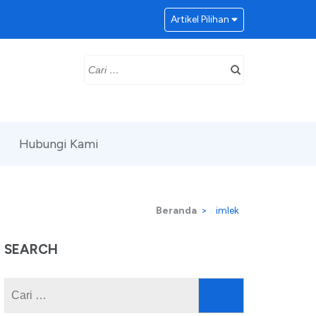
Artikel Pilihan
Cari
untuk:
Hubungi Kami
Beranda
>
imlek
SEARCH
Cari
untuk: