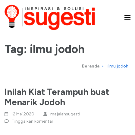
Lompat
ke
konten
Majalah Sugesti – Inspirasi
(Tekan
Enter)
Tag:
ilmu jodoh
dan Solusi
Beranda
>
ilmu jodoh
Inilah Kiat Terampuh buat
Menarik Jodoh
12 Mei,2020
majalahsugesti
Tinggalkan komentar