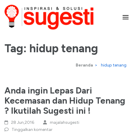
Lompat
ke
konten
Majalah Sugesti – Inspirasi
(Tekan
Enter)
Tag:
hidup tenang
dan Solusi
Beranda
>
hidup tenang
Anda ingin Lepas Dari
Kecemasan dan Hidup Tenang
? Ikutilah Sugesti ini !
28 Jun,2016
majalahsugesti
Tinggalkan komentar