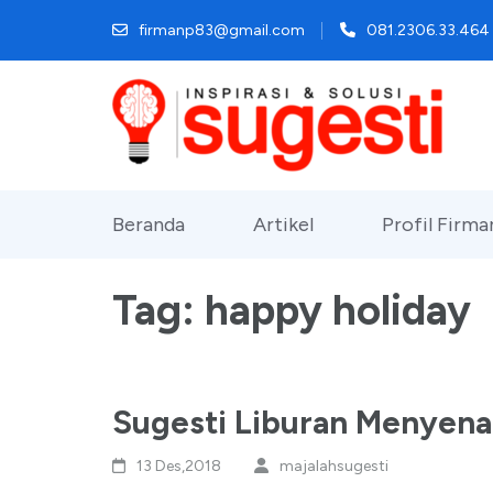
Lompat
firmanp83@gmail.com
081.2306.33.464
ke
konten
(Tekan
Enter)
Beranda
Artikel
Profil Firm
Tag:
happy holiday
Sugesti Liburan Menyen
13 Des,2018
majalahsugesti