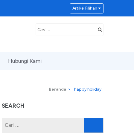
Artikel Pilihan
Cari
untuk:
Hubungi Kami
Beranda
>
happy holiday
SEARCH
Cari
untuk: